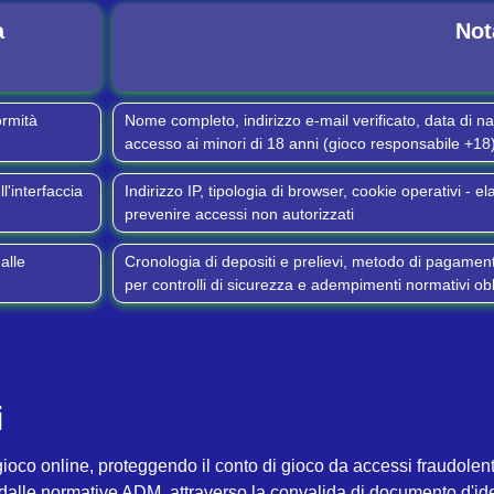
a
Not
ormità
Nome completo, indirizzo e-mail verificato, data di nasci
accesso ai minori di 18 anni (gioco responsabile +18
l'interfaccia
Indirizzo IP, tipologia di browser, cookie operativi - 
prevenire accessi non autorizzati
alle
Cronologia di depositi e prelievi, metodo di pagamento ut
per controlli di sicurezza e adempimenti normativi obb
i
gioco online, proteggendo il conto di gioco da accessi fraudolent
lle normative ADM, attraverso la convalida di documento d'ident