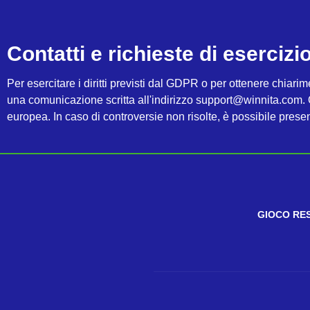
Contatti e richieste di esercizio 
Per esercitare i diritti previsti dal GDPR o per ottenere chiarim
una comunicazione scritta all'indirizzo support@winnita.com. Og
europea. In caso di controversie non risolte, è possibile presen
GIOCO RE