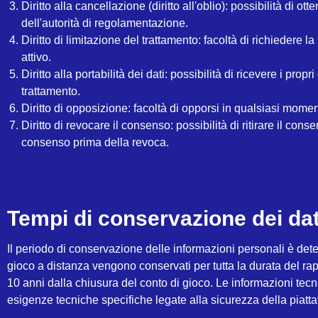
Diritto alla cancellazione (diritto all'oblio): possibilità di 
dell'autorità di regolamentazione.
Diritto di limitazione del trattamento: facoltà di richieder
attivo.
Diritto alla portabilità dei dati: possibilità di ricevere i pro
trattamento.
Diritto di opposizione: facoltà di opporsi in qualsiasi moment
Diritto di revocare il consenso: possibilità di ritirare il c
consenso prima della revoca.
Tempi di conservazione dei dat
Il periodo di conservazione delle informazioni personali è determi
gioco a distanza vengono conservati per tutta la durata del rap
10 anni dalla chiusura del conto di gioco. Le informazioni tecn
esigenze tecniche specifiche legate alla sicurezza della piattaf