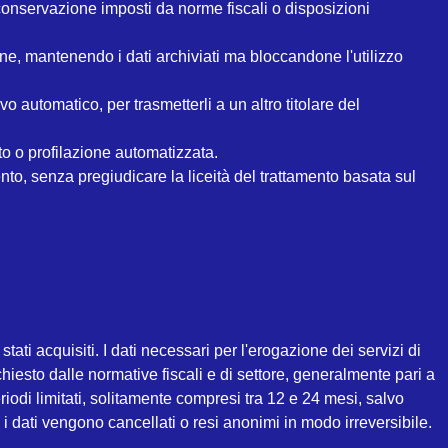
di conservazione imposti da norme fiscali o disposizioni
one, mantenendo i dati archiviati ma bloccandone l'utilizzo
ivo automatico, per trasmetterli a un altro titolare del
tto o profilazione automatizzata.
ento, senza pregiudicare la liceità del trattamento basata sul
tati acquisiti. I dati necessari per l'erogazione dei servizi di
hiesto dalle normative fiscali e di settore, generalmente pari a
iodi limitati, solitamente compresi tra 12 e 24 mesi, salvo
 i dati vengono cancellati o resi anonimi in modo irreversibile.