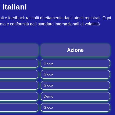
italiani
i e feedback raccolti direttamente dagli utenti registrati. Ogni
to e conformità agli standard internazionali di volatilità
Azione
Gioca
Gioca
Gioca
Demo
Gioca