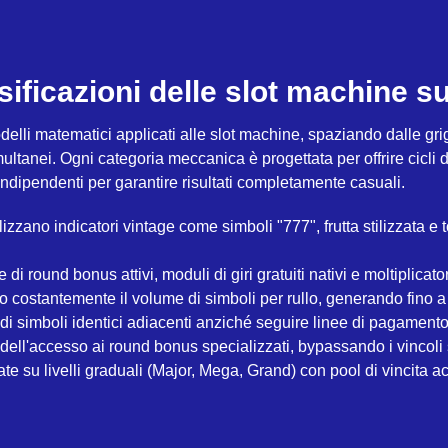
sificazioni delle slot machine s
li matematici applicati alle slot machine, spaziando dalle griglie
tanei. Ogni categoria meccanica è progettata per offrire cicli di vo
indipendenti per garantire risultati completamente casuali.
tilizzano indicatori vintage come simboli "777", frutta stilizzata e
i round bonus attivi, moduli di giri gratuiti nativi e moltiplicator
no costantemente il volume di simboli per rullo, generando fino
simboli identici adiacenti anziché seguire linee di pagamento f
dell'accesso ai round bonus specializzati, bypassando i vincoli s
te su livelli graduali (Major, Mega, Grand) con pool di vincita a