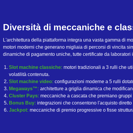
Diversità di meccaniche e clas
L'architettura della piattaforma integra una vasta gamma di model
motori moderni che generano migliaia di percorsi di vincita simul
dinamiche di pagamento uniche, tutte certificate da laboratori 
Slot machine classiche:
motori tradizionali a 3 rulli che u
volatilità contenuta.
Slot machine video:
configurazioni moderne a 5 rulli dotate d
Megaways™:
architetture a griglia dinamica che modifica
Cluster Pays:
meccaniche a cascata che premiano gruppi di 
Bonus Buy:
integrazioni che consentono l'acquisto diretto 
Jackpot:
meccaniche di premio progressive o fisse struttura